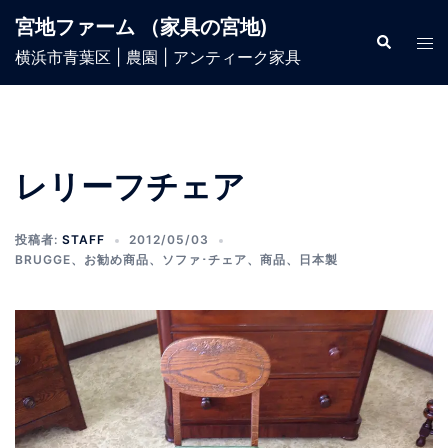
宮地ファーム （家具の宮地)
横浜市青葉区 | 農園 | アンティーク家具
レリーフチェア
投稿者:
STAFF
2012/05/03
BRUGGE
、
お勧め商品
、
ソファ･チェア
、
商品
、
日本製