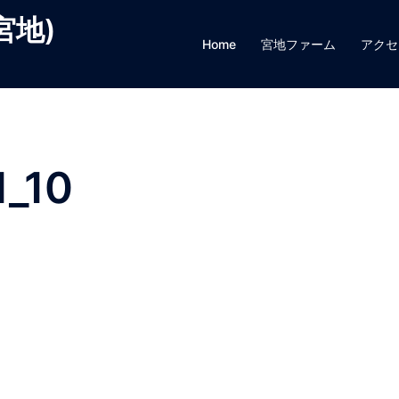
宮地)
Home
宮地ファーム
アクセ
_10