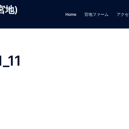
宮地)
Home
宮地ファーム
アクセ
_11