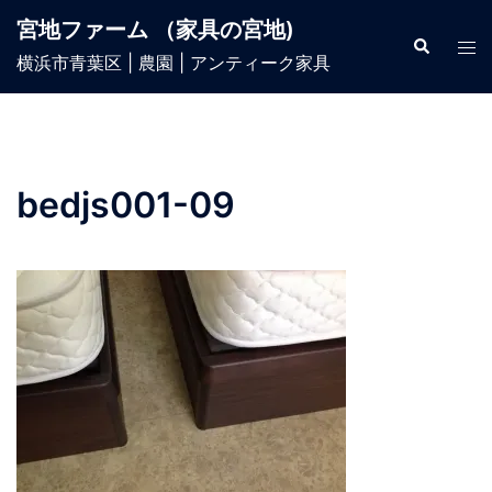
宮地ファーム （家具の宮地)
横浜市青葉区 | 農園 | アンティーク家具
bedjs001-09