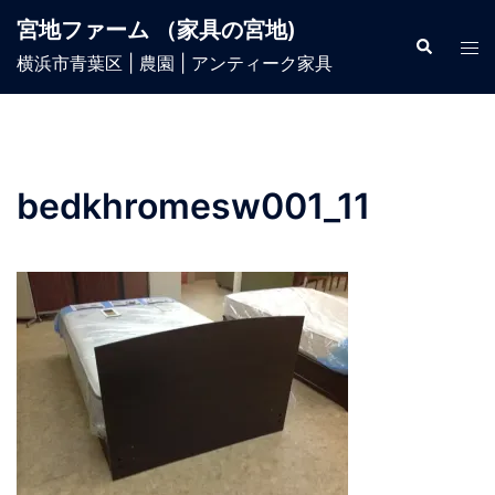
宮地ファーム （家具の宮地)
横浜市青葉区 | 農園 | アンティーク家具
bedkhromesw001_11