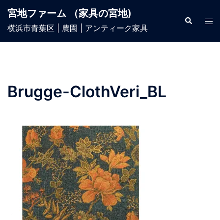
宮地ファーム （家具の宮地)
横浜市青葉区 | 農園 | アンティーク家具
Brugge-ClothVeri_BL