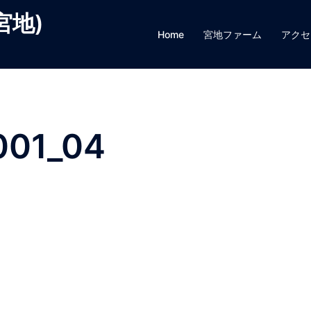
宮地)
Home
宮地ファーム
アクセ
001_04