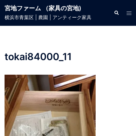
宮地ファーム （家具の宮地)
横浜市青葉区 | 農園 | アンティーク家具
tokai84000_11