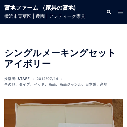
宮地ファーム （家具の宮地)
横浜市青葉区 | 農園 | アンティーク家具
シングルメーキングセット
アイボリー
投稿者:
STAFF
2012/07/14
その他
、
タイプ
、
ベッド
、
商品
、
商品ジャンル
、
日本製
、
産地