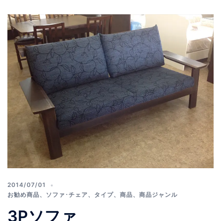
2014/07/01
お勧め商品
、
ソファ･チェア
、
タイプ
、
商品
、
商品ジャンル
3Pソファ