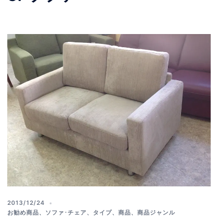
2013/12/24
お勧め商品
、
ソファ･チェア
、
タイプ
、
商品
、
商品ジャンル